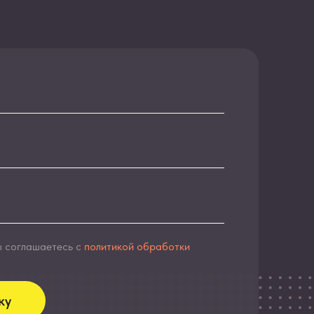
 с
политикой обработки
еский учет
тво
ые модели