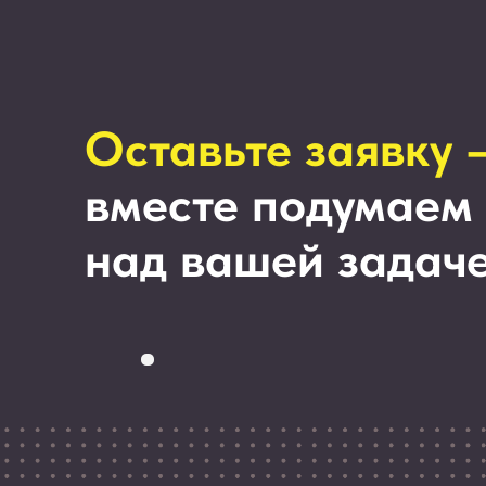
+7 921
909 91 51
info@pm-consulting.pro