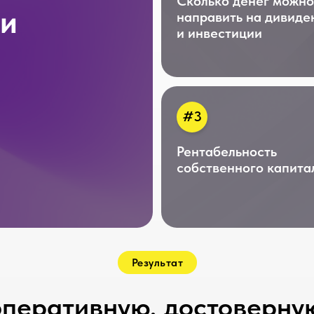
#3
Рентабельность
собственного капитала
Результат
ативную, достоверную, ана
тчетность, на основе котор
резервы и сокращать затрат
ть направления компании и
я работы с поставщиками.