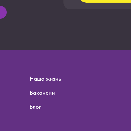
Бюджетир
Подбор и 
Due Dilige
П