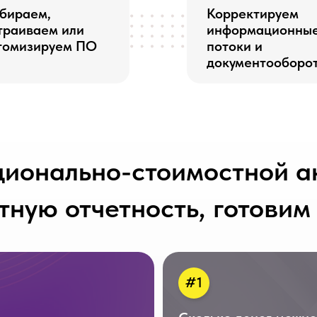
ально-стоимостной анализ,
ю отчетность, готовим балан
#1
Сколько денег можно
направить на дивиденды
и инвестиции