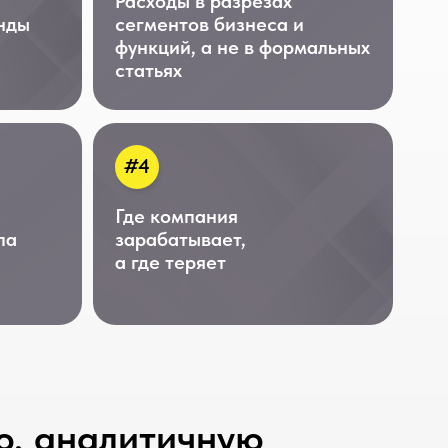
#4
Где компания
зарабатывает,
а где теряет
литичную
ой можете
ы,
 менять