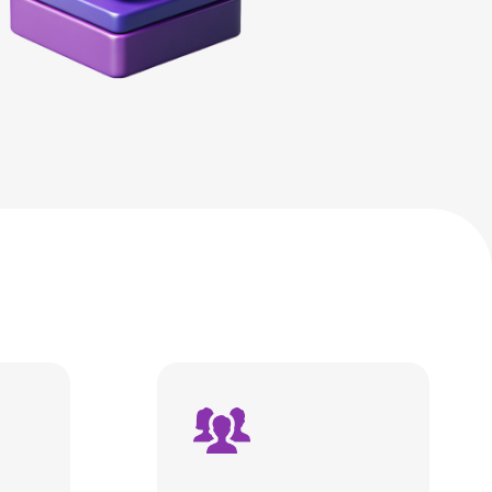
Обучаем сотрудников
работать информацией
и представлять
отчетность