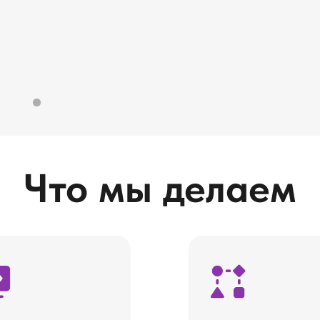
Что мы делаем
м,
Корректируем
аем или
информационные
ируем ПО
потоки и
документооборот