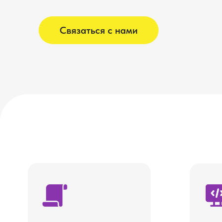
Связаться с нами
Разрабатываем
Подбирае
управленческую
настраив
политику
кастомиз