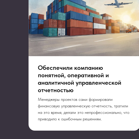
Обеспечили компанию
 и
понятной, оперативной и
б
аналитичной управленческой
Оставьте заявку —
отчетностью
й
вместе подумаем
т
Менеджеры проектов сами формировали
ть.
финансовую управленческую отчетность, тратили
над вашей задачей
на это время, делали это непрофессионально, что
приводило к ошибочным решениям.