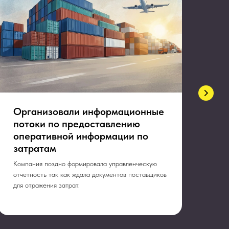
Организовали информационные
До
потоки по предоставлению
ко
оперативной информации по
по
затратам
Инв
так
Компания поздно формировала управленческую
так
отчетность так как ждала документов поставщиков
для отражения затрат.