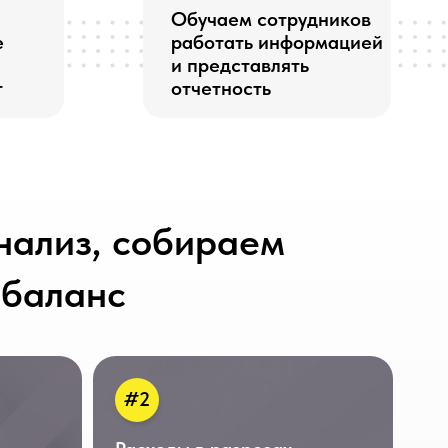
 собираем
с
#2
Расходы в разрезах
сегментов бизнеса и
функций, а не в формальных
статьях