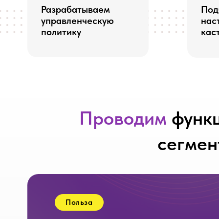
Проводим
функцион
сегментну
Польза
С этими данными
вы увидите: